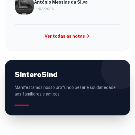
Antônio Messias da Silva
14/05/2026
arrow_forward
Ver todas as notas
SinteroSind
Manifestamos nosso profundo pesar e solidariedade
aos familiares e amigos.