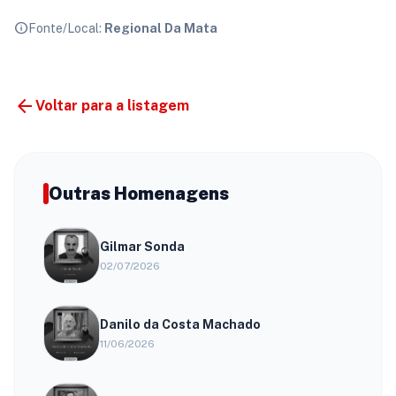
info
Fonte/Local:
Regional Da Mata
arrow_back
Voltar para a listagem
Outras Homenagens
Gilmar Sonda
02/07/2026
Danilo da Costa Machado
11/06/2026