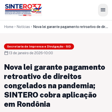
menu
Home
Notícias
Nova lei garante pagamento retroativo de direitos congelados na pandemia; SINTERO cobra aplicação em Rondônia
chevron_right
chevron_right
Secretaria de Imprensa e Divulgação - SID
calendar_today
13 de janeiro de 2026
•
10:00
Nova lei garante pagamento
retroativo de direitos
congelados na pandemia;
SINTERO cobra aplicação
em Rondônia