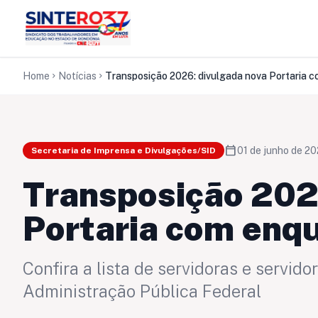
Home
Notícias
chevron_right
chevron_right
calendar_today
01 de junho de 2
Secretaria de Imprensa e Divulgações/SID
Transposição 202
Portaria com enq
Confira a lista de servidoras e servi
Administração Pública Federal