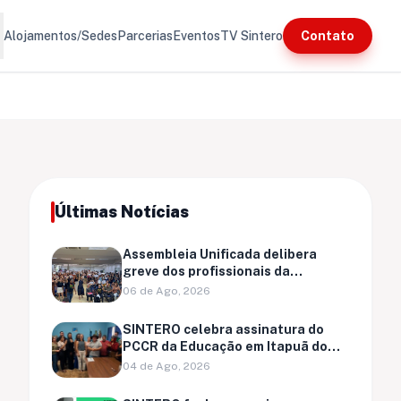
ore
Alojamentos/Sedes
Parcerias
Eventos
TV Sintero
Contato
Últimas Notícias
Assembleia Unificada delibera
greve dos profissionais da
educação da rede municipal de
06 de Ago, 2026
Porto Velho
SINTERO celebra assinatura do
PCCR da Educação em Itapuã do
Oeste
04 de Ago, 2026