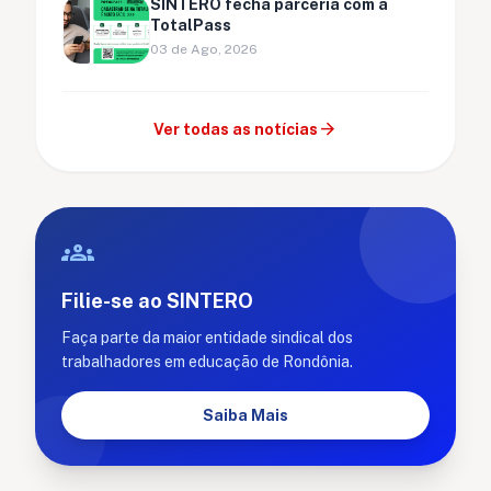
SINTERO fecha parceria com a
TotalPass
03 de Ago, 2026
arrow_forward
Ver todas as notícias
groups
Filie-se ao SINTERO
Faça parte da maior entidade sindical dos
trabalhadores em educação de Rondônia.
Saiba Mais