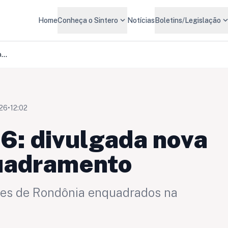
expand_more
expand_m
Home
Conheça o Sintero
Notícias
Boletins/Legislação
Transposição 2026: divulgada nova Portaria com enquadramento
026
•
12:02
6: divulgada nova
uadramento
dores de Rondônia enquadrados na