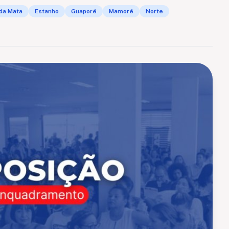
da Mata
Estanho
Guaporé
Mamoré
Norte