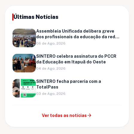
Últimas Notícias
Assembleia Unificada delibera greve
dos profissionais da educação da rede
municipal de Porto Velho
06 de Ago, 2026
SINTERO celebra assinatura do PCCR
da Educação em Itapuã do Oeste
04 de Ago, 2026
SINTERO fecha parceria com a
TotalPass
03 de Ago, 2026
arrow_forward
Ver todas as notícias