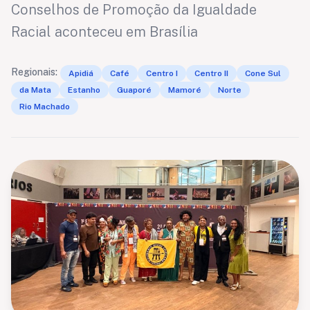
Conselhos de Promoção da Igualdade
Racial aconteceu em Brasília
Regionais:
Apidiá
Café
Centro I
Centro II
Cone Sul
da Mata
Estanho
Guaporé
Mamoré
Norte
Rio Machado