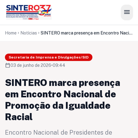
menu
Home
Notícias
SINTERO marca presença em Encontro Nacional de Promoção da Igualdade Racial
chevron_right
chevron_right
Secretaria de Imprensa e Divulgações/SID
calendar_today
03 de junho de 2026
•
09:44
SINTERO marca presença
em Encontro Nacional de
Promoção da Igualdade
Racial
Encontro Nacional de Presidentes de