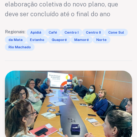
elaboração coletiva do novo plano, que
deve ser concluído até o final do ano
Regionais:
Apidiá
Café
Centro I
Centro II
Cone Sul
da Mata
Estanho
Guaporé
Mamoré
Norte
Rio Machado