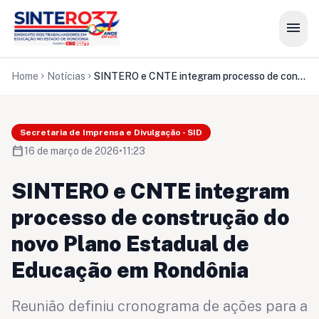
menu
Home
Notícias
SINTERO e CNTE integram processo de construção do novo Plano Estadual de Educação em Rondônia
chevron_right
chevron_right
Secretaria de Imprensa e Divulgação - SID
calendar_today
16 de março de 2026
•
11:23
SINTERO e CNTE integram
processo de construção do
novo Plano Estadual de
Educação em Rondônia
Reunião definiu cronograma de ações para a