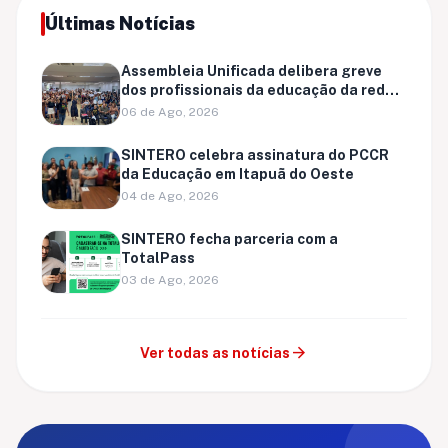
Últimas Notícias
Assembleia Unificada delibera greve
dos profissionais da educação da rede
municipal de Porto Velho
06 de Ago, 2026
SINTERO celebra assinatura do PCCR
da Educação em Itapuã do Oeste
04 de Ago, 2026
SINTERO fecha parceria com a
TotalPass
03 de Ago, 2026
arrow_forward
Ver todas as notícias