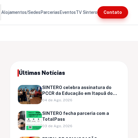
ore
Alojamentos/Sedes
Parcerias
Eventos
TV Sintero
Contato
Últimas Notícias
SINTERO celebra assinatura do
PCCR da Educação em Itapuã do
Oeste
04 de Ago, 2026
SINTERO fecha parceria com a
TotalPass
03 de Ago, 2026