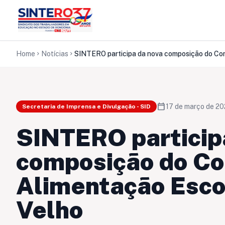
Home
Notícias
chevron_right
chevron_right
calendar_today
17 de março de 2
Secretaria de Imprensa e Divulgação - SID
SINTERO particip
composição do Co
Alimentação Esco
Velho