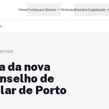
expand_more
expand_m
Home
Conheça o Sintero
Notícias
Boletins/Legislação
SINTERO participa da nova composição do Conselho de Alimentação Escolar de Porto Velho
026
•
11:04
a da nova
nselho de
lar de Porto