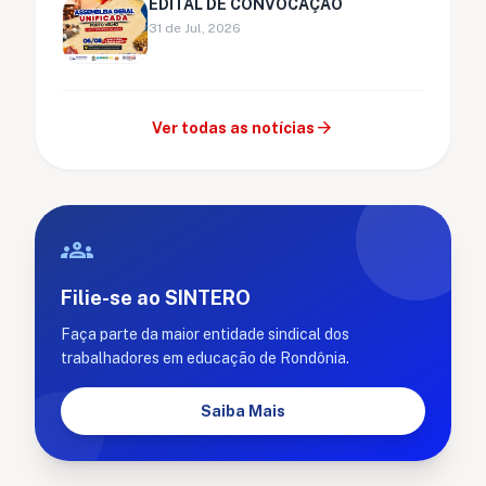
EDITAL DE CONVOCAÇÃO
31 de Jul, 2026
arrow_forward
Ver todas as notícias
groups
Filie-se ao SINTERO
Faça parte da maior entidade sindical dos
trabalhadores em educação de Rondônia.
Saiba Mais