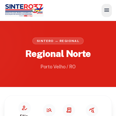
menu
SINTERO — REGIONAL
Regional Norte
Porto Velho / RO
how_to_reg
manage_search
receipt_long
query_stats