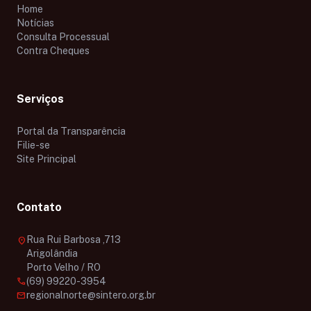
Home
Notícias
Consulta Processual
Contra Cheques
Serviços
Portal da Transparência
Filie-se
Site Principal
Contato
Rua Rui Barbosa ,713
location_on
Arigolândia
Porto Velho / RO
call
(69) 99220-3954
mail
regionalnorte@sintero.org.br