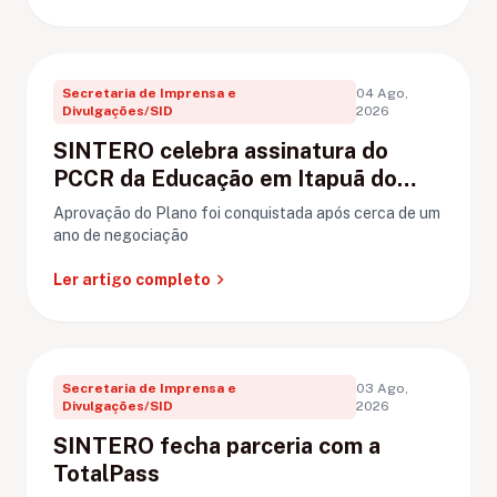
Secretaria de Imprensa e
04 Ago,
Divulgações/SID
2026
SINTERO celebra assinatura do
PCCR da Educação em Itapuã do
Oeste
Aprovação do Plano foi conquistada após cerca de um
ano de negociação
chevron_right
Ler artigo completo
Secretaria de Imprensa e
03 Ago,
Divulgações/SID
2026
SINTERO fecha parceria com a
TotalPass