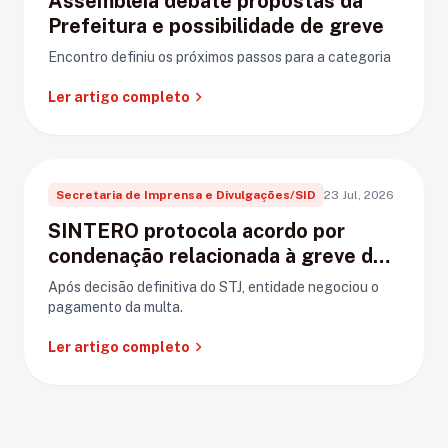
Assembleia debate propostas da
Prefeitura e possibilidade de greve
Encontro definiu os próximos passos para a categoria
chevron_right
Ler artigo completo
Secretaria de Imprensa e Divulgações/SID
23 Jul, 2026
SINTERO protocola acordo por
condenação relacionada à greve de
Ariquemes
Após decisão definitiva do STJ, entidade negociou o
pagamento da multa.
chevron_right
Ler artigo completo