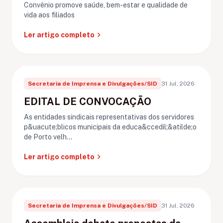
Convênio promove saúde, bem-estar e qualidade de
vida aos filiados
chevron_right
Ler artigo completo
Secretaria de Imprensa e Divulgações/SID
31 Jul, 2026
EDITAL DE CONVOCAÇÃO
As entidades sindicais representativas dos servidores
p&uacute;blicos municipais da educa&ccedil;&atilde;o
de Porto velh...
chevron_right
Ler artigo completo
Secretaria de Imprensa e Divulgações/SID
31 Jul, 2026