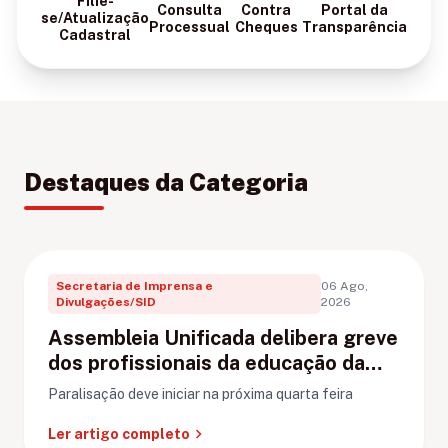
Filie-
Consulta
Contra
Portal da
se/Atualização
Processual
Cheques
Transparência
Cadastral
Destaques da Categoria
Secretaria de Imprensa e
06 Ago,
Divulgações/SID
2026
Assembleia Unificada delibera greve
dos profissionais da educação da
rede municipal de Porto Velho
Paralisação deve iniciar na próxima quarta feira
chevron_right
Ler artigo completo