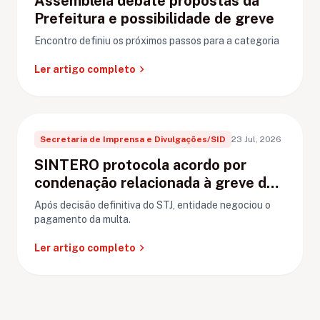
Assembleia debate propostas da
Prefeitura e possibilidade de greve
Encontro definiu os próximos passos para a categoria
chevron_right
Ler artigo completo
Secretaria de Imprensa e Divulgações/SID
23 Jul, 2026
SINTERO protocola acordo por
condenação relacionada à greve de
Ariquemes
Após decisão definitiva do STJ, entidade negociou o
pagamento da multa.
chevron_right
Ler artigo completo