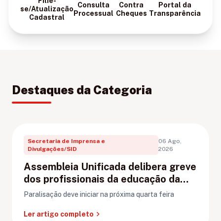
Filie-
Consulta
Contra
Portal da
se/Atualização
Processual
Cheques
Transparência
Cadastral
Destaques da Categoria
Secretaria de Imprensa e
06 Ago,
Divulgações/SID
2026
Assembleia Unificada delibera greve
dos profissionais da educação da
rede municipal de Porto Velho
Paralisação deve iniciar na próxima quarta feira
chevron_right
Ler artigo completo