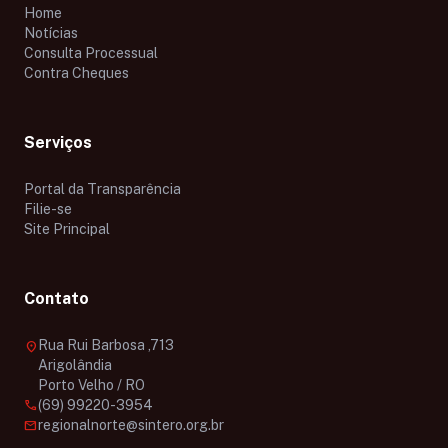
Home
Notícias
Consulta Processual
Contra Cheques
Serviços
Portal da Transparência
Filie-se
Site Principal
Contato
Rua Rui Barbosa ,713
location_on
Arigolândia
Porto Velho / RO
call
(69) 99220-3954
mail
regionalnorte@sintero.org.br