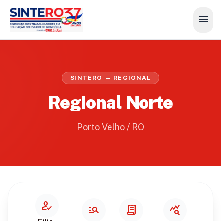
menu
SINTERO — REGIONAL
Regional Norte
Porto Velho / RO
how_to_reg
manage_search
receipt_long
query_stats