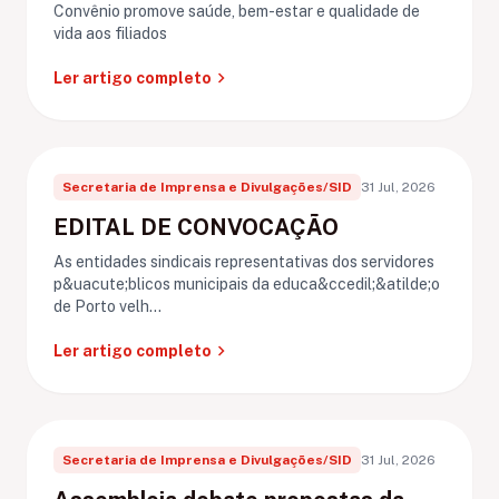
Convênio promove saúde, bem-estar e qualidade de
vida aos filiados
chevron_right
Ler artigo completo
Secretaria de Imprensa e Divulgações/SID
31 Jul, 2026
EDITAL DE CONVOCAÇÃO
As entidades sindicais representativas dos servidores
p&uacute;blicos municipais da educa&ccedil;&atilde;o
de Porto velh...
chevron_right
Ler artigo completo
Secretaria de Imprensa e Divulgações/SID
31 Jul, 2026