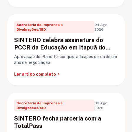
Secretaria de Imprensa e
04 Ago,
Divulgações/SID
2026
SINTERO celebra assinatura do
PCCR da Educação em Itapuã do
Oeste
Aprovação do Plano foi conquistada após cerca de um
ano de negociação
chevron_right
Ler artigo completo
Secretaria de Imprensa e
03 Ago,
Divulgações/SID
2026
SINTERO fecha parceria com a
TotalPass