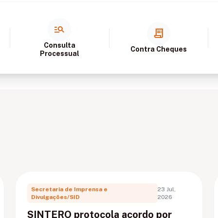
manage_search
receipt_long
Consulta
Contra Cheques
Processual
Secretaria de Imprensa e
23 Jul,
Divulgações/SID
2026
SINTERO protocola acordo por