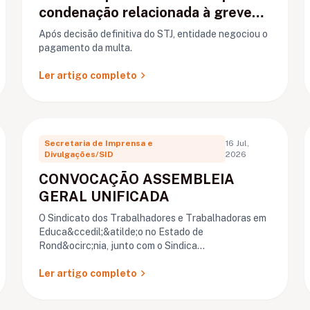
condenação relacionada à greve
de Ariquemes
Após decisão definitiva do STJ, entidade negociou o
pagamento da multa.
chevron_right
Ler artigo completo
Secretaria de Imprensa e
16 Jul,
Divulgações/SID
2026
CONVOCAÇÃO ASSEMBLEIA
GERAL UNIFICADA
O Sindicato dos Trabalhadores e Trabalhadoras em
Educa&ccedil;&atilde;o no Estado de
Rond&ocirc;nia, junto com o Sindica...
chevron_right
Ler artigo completo