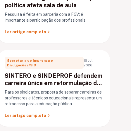
política afeta sala de aula
Pesquisa é feita em parceria com a FGV; é
importante a participação dos profissionais
chevron_right
Ler artigo completo
Secretaria de Imprensa e
16 Jul,
Divulgações/SID
2026
SINTERO e SINDEPROF defendem
carreira única em reformulação do
PCCR de Porto Velho
Para os sindicatos, proposta de separar carreiras de
professores e técnicos educacionais representa um
retrocesso para a educação pública
chevron_right
Ler artigo completo