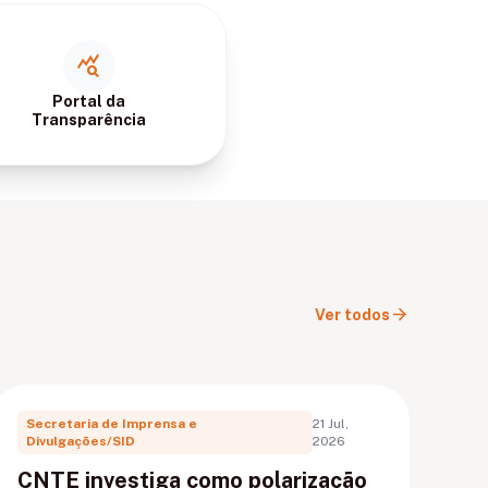
query_stats
Portal da
Transparência
arrow_forward
Ver todos
Secretaria de Imprensa e
21 Jul,
Divulgações/SID
2026
CNTE investiga como polarização