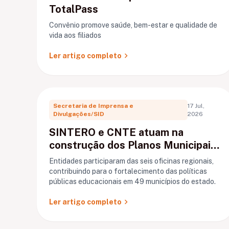
TotalPass
Convênio promove saúde, bem-estar e qualidade de
vida aos filiados
chevron_right
Ler artigo completo
Secretaria de Imprensa e
17 Jul,
Divulgações/SID
2026
SINTERO e CNTE atuam na
construção dos Planos Municipais
de Educação em Rondônia
Entidades participaram das seis oficinas regionais,
contribuindo para o fortalecimento das políticas
públicas educacionais em 49 municípios do estado.
chevron_right
Ler artigo completo