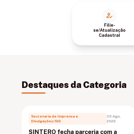
how_to_reg
Filie-
se/Atualização
Cadastral
Destaques da Categoria
Secretaria de Imprensa e
03 Ago,
Divulgações/SID
2026
SINTERO fecha parceria com a