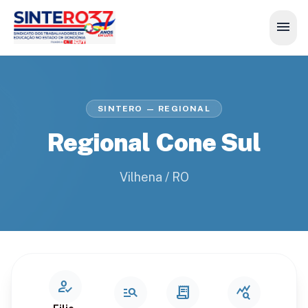
menu
SINTERO — REGIONAL
Regional Cone Sul
Vilhena / RO
how_to_reg
manage_search
receipt_long
query_stats