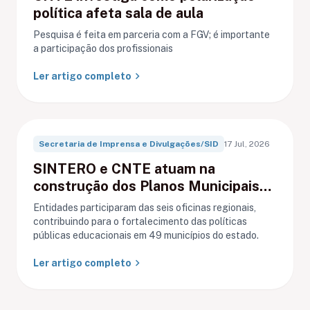
política afeta sala de aula
Pesquisa é feita em parceria com a FGV; é importante
a participação dos profissionais
chevron_right
Ler artigo completo
Secretaria de Imprensa e Divulgações/SID
17 Jul, 2026
SINTERO e CNTE atuam na
construção dos Planos Municipais
de Educação em Rondônia
Entidades participaram das seis oficinas regionais,
contribuindo para o fortalecimento das políticas
públicas educacionais em 49 municípios do estado.
chevron_right
Ler artigo completo