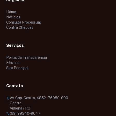
Home
Notícias
Consulta Processual
Contra Cheques
Serviços
Portal da Transparência
Filie-se
Site Principal
Contato
Av. Cap. Castro, 4852 - 76980-000
location_on
Centro
Vilhena / RO
call
(69) 99340-9047