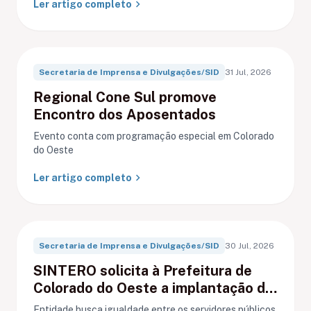
chevron_right
Ler artigo completo
Secretaria de Imprensa e Divulgações/SID
31 Jul, 2026
Regional Cone Sul promove
Encontro dos Aposentados
Evento conta com programação especial em Colorado
do Oeste
chevron_right
Ler artigo completo
Secretaria de Imprensa e Divulgações/SID
30 Jul, 2026
SINTERO solicita à Prefeitura de
Colorado do Oeste a implantação do
Cartão Feira para servidores
Entidade busca igualdade entre os servidores públicos