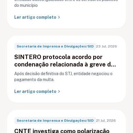
municipais
do município
chevron_right
Ler artigo completo
Secretaria de Imprensa e Divulgações/SID
23 Jul, 2026
SINTERO protocola acordo por
condenação relacionada à greve de
Ariquemes
Após decisão definitiva do STJ, entidade negociou o
pagamento da multa.
chevron_right
Ler artigo completo
Secretaria de Imprensa e Divulgações/SID
21 Jul, 2026
CNTE investiga como polarização