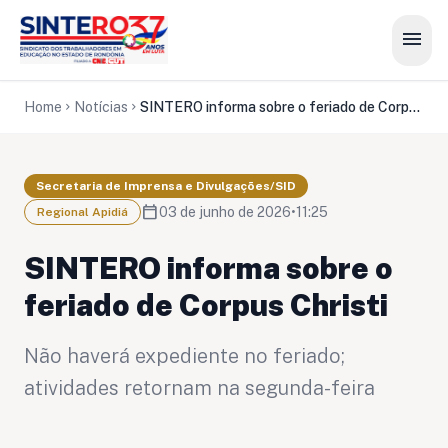
menu
Home
Notícias
SINTERO informa sobre o feriado de Corpus Christi
chevron_right
chevron_right
Secretaria de Imprensa e Divulgações/SID
calendar_today
03 de junho de 2026
•
11:25
Regional Apidiá
SINTERO informa sobre o
feriado de Corpus Christi
Não haverá expediente no feriado;
atividades retornam na segunda-feira