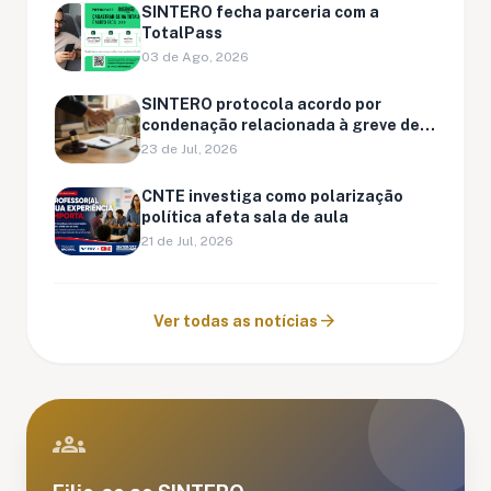
SINTERO fecha parceria com a
TotalPass
03 de Ago, 2026
SINTERO protocola acordo por
condenação relacionada à greve de
Ariquemes
23 de Jul, 2026
CNTE investiga como polarização
política afeta sala de aula
21 de Jul, 2026
arrow_forward
Ver todas as notícias
groups