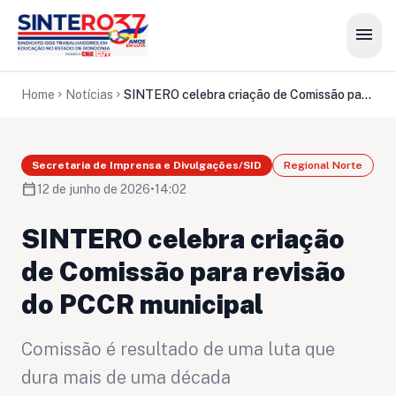
menu
Home
Notícias
SINTERO celebra criação de Comissão para revisão do PCCR municipal
chevron_right
chevron_right
Secretaria de Imprensa e Divulgações/SID
Regional Norte
calendar_today
12 de junho de 2026
•
14:02
SINTERO celebra criação
de Comissão para revisão
do PCCR municipal
Comissão é resultado de uma luta que
dura mais de uma década