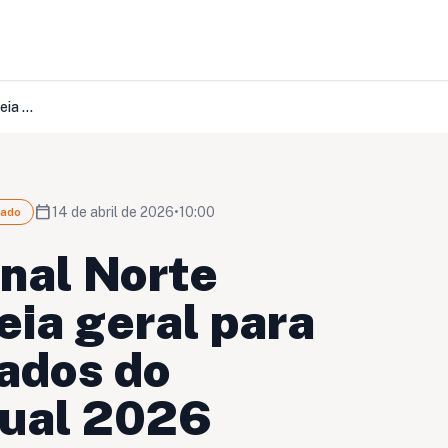
15 de abril: Regional Norte convoca assembleia geral para escolha de delegados do Congresso Estadual 2026
calendar_today
14 de abril de 2026
•
10:00
hado
onal Norte
ia geral para
ados do
ual 2026