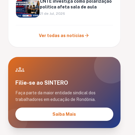
CNTE investiga como polarização
política afeta sala de aula
21 de Jul, 2026
arrow_forward
Ver todas as notícias
groups
Filie-se ao SINTERO
Faça parte da maior entidade sindical dos
trabalhadores em educação de Rondônia.
Saiba Mais