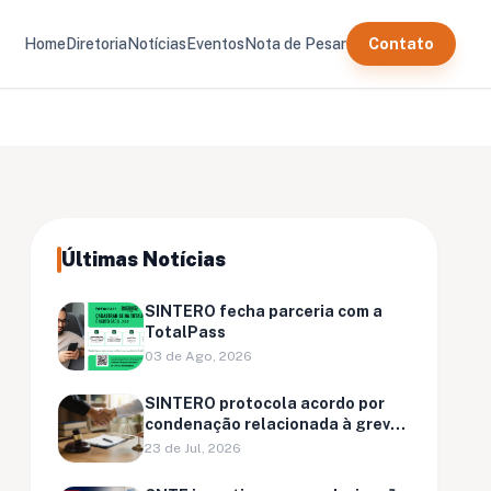
Home
Diretoria
Notícias
Eventos
Nota de Pesar
Contato
Últimas Notícias
SINTERO fecha parceria com a
TotalPass
03 de Ago, 2026
SINTERO protocola acordo por
condenação relacionada à greve
de Ariquemes
23 de Jul, 2026