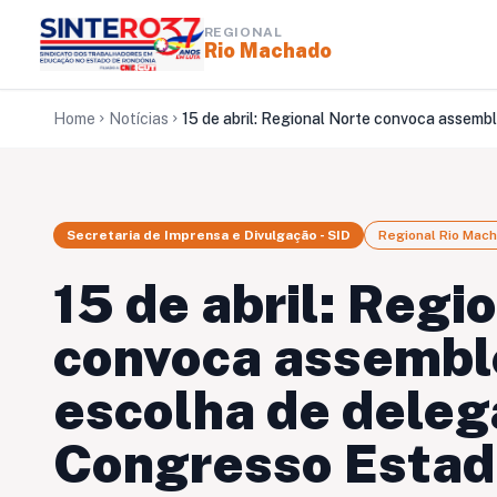
REGIONAL
Rio Machado
Home
Notícias
chevron_right
chevron_right
Secretaria de Imprensa e Divulgação - SID
Regional Rio Mac
15 de abril: Regi
convoca assemble
escolha de deleg
Congresso Estad