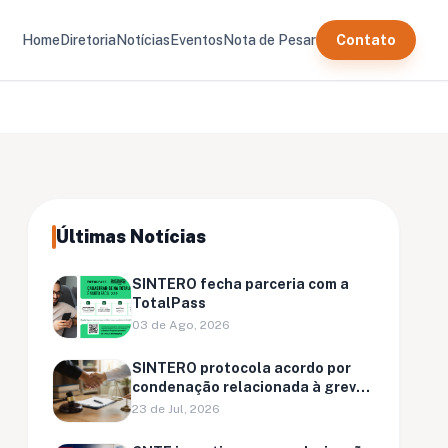
Home
Diretoria
Notícias
Eventos
Nota de Pesar
Contato
Últimas Notícias
SINTERO fecha parceria com a
TotalPass
03 de Ago, 2026
SINTERO protocola acordo por
condenação relacionada à greve
de Ariquemes
23 de Jul, 2026