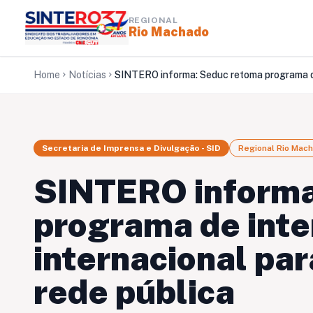
REGIONAL
Rio Machado
Home
Notícias
chevron_right
chevron_right
Secretaria de Imprensa e Divulgação - SID
Regional Rio Mac
SINTERO informa
programa de int
internacional pa
rede pública