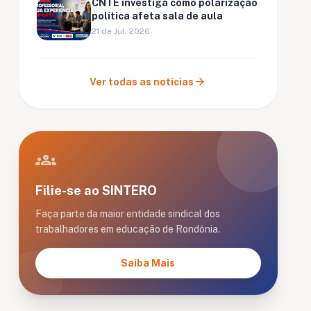
CNTE investiga como polarização
política afeta sala de aula
21 de Jul, 2026
arrow_forward
Ver todas as notícias
groups
Filie-se ao SINTERO
Faça parte da maior entidade sindical dos
trabalhadores em educação de Rondônia.
Saiba Mais