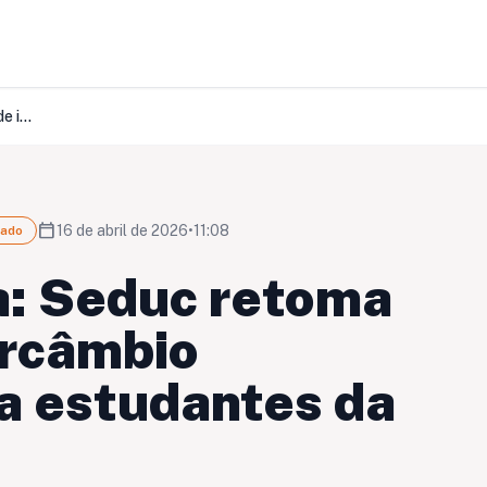
SINTERO informa: Seduc retoma programa de intercâmbio internacional para estudantes da rede pública
calendar_today
16 de abril de 2026
•
11:08
hado
: Seduc retoma
ercâmbio
ra estudantes da