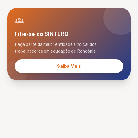
groups
Filie-se ao SINTERO
Faça parte da maior entidade sindical dos
trabalhadores em educação de Rondônia.
Saiba Mais