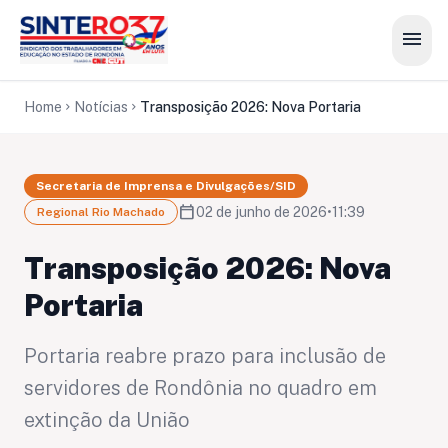
menu
Home
Notícias
Transposição 2026: Nova Portaria
chevron_right
chevron_right
Secretaria de Imprensa e Divulgações/SID
calendar_today
02 de junho de 2026
•
11:39
Regional Rio Machado
Transposição 2026: Nova
Portaria
Portaria reabre prazo para inclusão de
servidores de Rondônia no quadro em
extinção da União