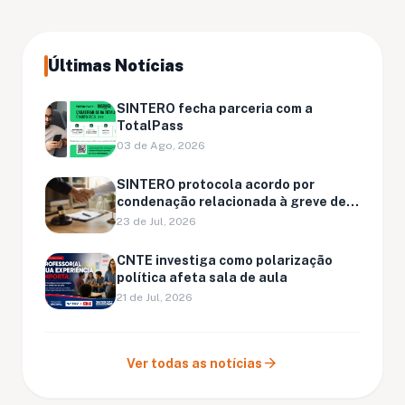
Últimas Notícias
SINTERO fecha parceria com a
TotalPass
03 de Ago, 2026
SINTERO protocola acordo por
condenação relacionada à greve de
Ariquemes
23 de Jul, 2026
CNTE investiga como polarização
política afeta sala de aula
21 de Jul, 2026
arrow_forward
Ver todas as notícias