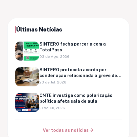
Últimas Notícias
SINTERO fecha parceria com a
TotalPass
03 de Ago, 2026
SINTERO protocola acordo por
condenação relacionada à greve de
Ariquemes
23 de Jul, 2026
CNTE investiga como polarização
política afeta sala de aula
21 de Jul, 2026
arrow_forward
Ver todas as notícias