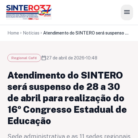
menu
Home
Notícias
Atendimento do SINTERO será suspenso de 28 a 30 de abril para realização do 16º Congresso Estadual de Educação
chevron_right
chevron_right
calendar_today
27 de abril de 2026
•
10:48
Regional Café
Atendimento do SINTERO
será suspenso de 28 a 30
de abril para realização do
16º Congresso Estadual de
Educação
Sede administrativa e as 11 sedes regionais