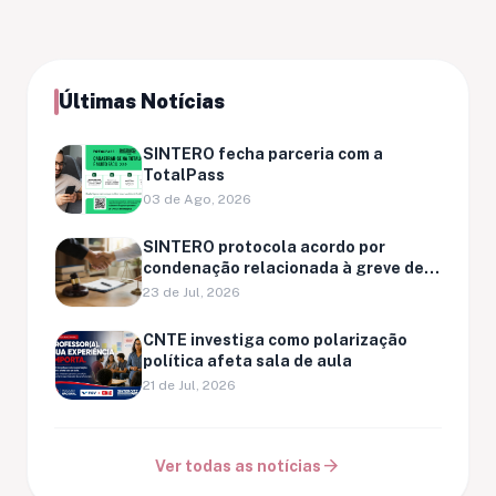
Últimas Notícias
SINTERO fecha parceria com a
TotalPass
03 de Ago, 2026
SINTERO protocola acordo por
condenação relacionada à greve de
Ariquemes
23 de Jul, 2026
CNTE investiga como polarização
política afeta sala de aula
21 de Jul, 2026
arrow_forward
Ver todas as notícias