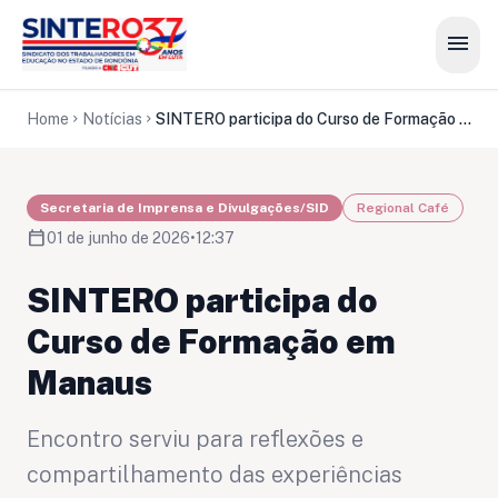
menu
Home
Notícias
SINTERO participa do Curso de Formação em Manaus
chevron_right
chevron_right
Secretaria de Imprensa e Divulgações/SID
Regional Café
calendar_today
01 de junho de 2026
•
12:37
SINTERO participa do
Curso de Formação em
Manaus
Encontro serviu para reflexões e
compartilhamento das experiências