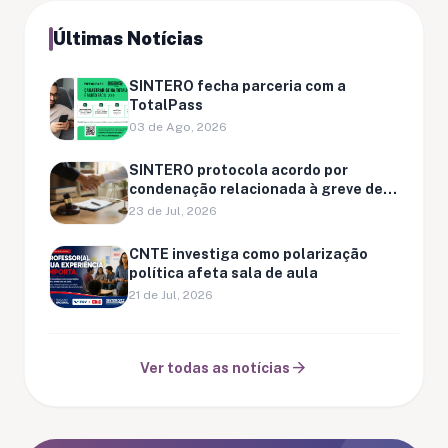
Últimas Notícias
SINTERO fecha parceria com a
TotalPass
03 de Ago, 2026
SINTERO protocola acordo por
condenação relacionada à greve de
Ariquemes
23 de Jul, 2026
CNTE investiga como polarização
política afeta sala de aula
21 de Jul, 2026
arrow_forward
Ver todas as notícias