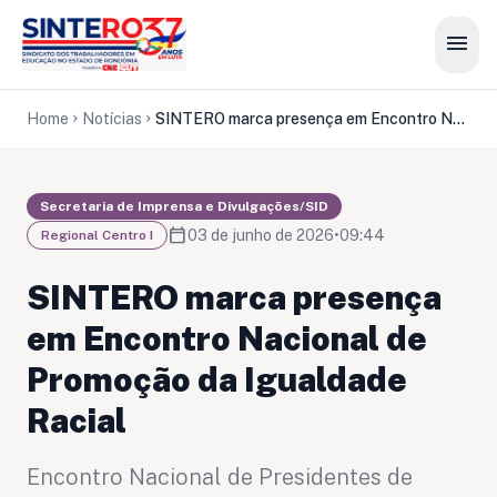
menu
Home
Notícias
SINTERO marca presença em Encontro Nacional de Promoção da Igualdade Racial
chevron_right
chevron_right
Secretaria de Imprensa e Divulgações/SID
calendar_today
03 de junho de 2026
•
09:44
Regional Centro I
SINTERO marca presença
em Encontro Nacional de
Promoção da Igualdade
Racial
Encontro Nacional de Presidentes de