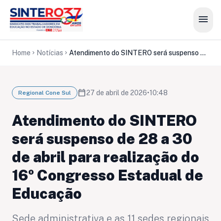
menu
Home
Notícias
Atendimento do SINTERO será suspenso de 28 a 30 de abril para realização do 16º Congresso Estadual de Educação
chevron_right
chevron_right
calendar_today
27 de abril de 2026
•
10:48
Regional Cone Sul
Atendimento do SINTERO
será suspenso de 28 a 30
de abril para realização do
16º Congresso Estadual de
Educação
Sede administrativa e as 11 sedes regionais