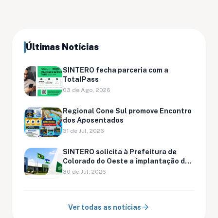
Últimas Notícias
SINTERO fecha parceria com a
TotalPass
03 de Ago, 2026
Regional Cone Sul promove Encontro
dos Aposentados
31 de Jul, 2026
SINTERO solicita à Prefeitura de
Colorado do Oeste a implantação do
Cartão Feira para servidores
30 de Jul, 2026
municipais
arrow_forward
Ver todas as notícias