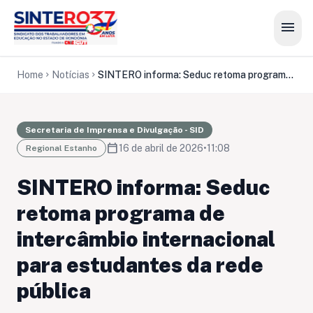
menu
Home
Notícias
SINTERO informa: Seduc retoma programa de intercâmbio internacional para estudantes da rede pública
chevron_right
chevron_right
Secretaria de Imprensa e Divulgação - SID
calendar_today
16 de abril de 2026
•
11:08
Regional Estanho
SINTERO informa: Seduc
retoma programa de
intercâmbio internacional
para estudantes da rede
pública