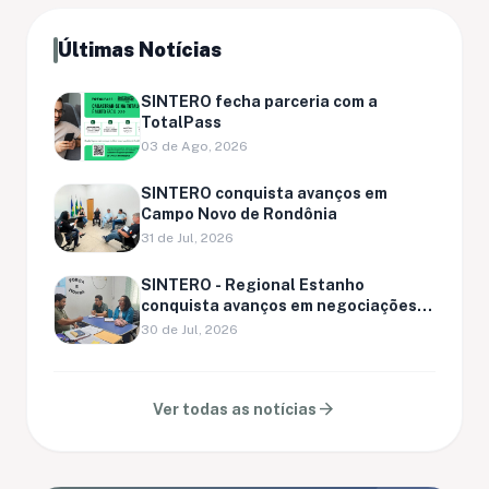
Últimas Notícias
SINTERO fecha parceria com a
TotalPass
03 de Ago, 2026
SINTERO conquista avanços em
Campo Novo de Rondônia
31 de Jul, 2026
SINTERO - Regional Estanho
conquista avanços em negociações
com o Executivo de Cacaulândia
30 de Jul, 2026
arrow_forward
Ver todas as notícias