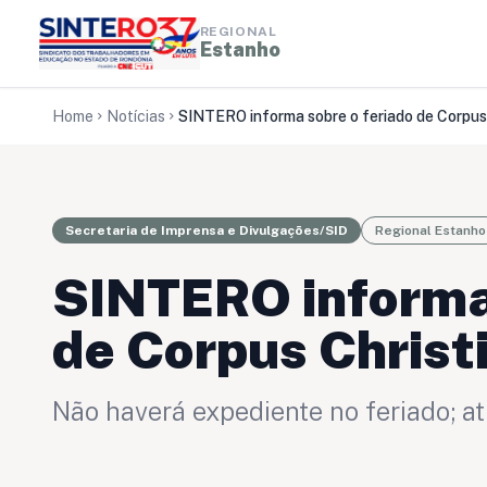
REGIONAL
Estanho
Home
Notícias
chevron_right
chevron_right
Secretaria de Imprensa e Divulgações/SID
Regional Estanho
SINTERO informa 
de Corpus Christ
Não haverá expediente no feriado; a