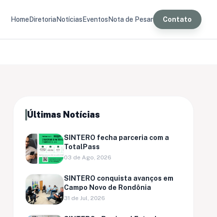
Home
Diretoria
Notícias
Eventos
Nota de Pesar
Contato
Últimas Notícias
SINTERO fecha parceria com a
TotalPass
03 de Ago, 2026
SINTERO conquista avanços em
Campo Novo de Rondônia
31 de Jul, 2026