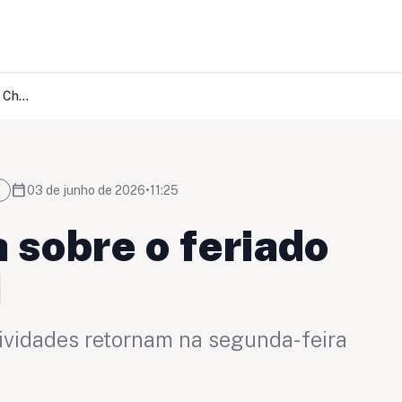
SINTERO informa sobre o feriado de Corpus Christi
calendar_today
03 de junho de 2026
•
11:25
sobre o feriado
i
tividades retornam na segunda-feira