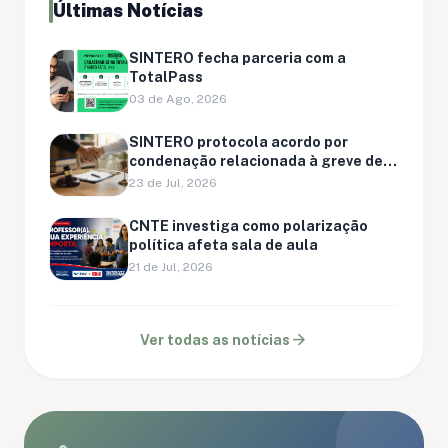
Últimas Notícias
SINTERO fecha parceria com a
TotalPass
03 de Ago, 2026
SINTERO protocola acordo por
condenação relacionada à greve de
Ariquemes
23 de Jul, 2026
CNTE investiga como polarização
política afeta sala de aula
21 de Jul, 2026
arrow_forward
Ver todas as notícias