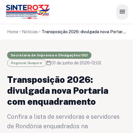
menu
Home
Notícias
Transposição 2026: divulgada nova Portaria com enquadramento
chevron_right
chevron_right
Secretaria de Imprensa e Divulgações/SID
calendar_today
01 de junho de 2026
•
12:02
Regional Guaporé
Transposição 2026:
divulgada nova Portaria
com enquadramento
Confira a lista de servidoras e servidores
de Rondônia enquadrados na