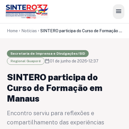
menu
Home
Notícias
SINTERO participa do Curso de Formação em Manaus
chevron_right
chevron_right
Secretaria de Imprensa e Divulgações/SID
calendar_today
01 de junho de 2026
•
12:37
Regional Guaporé
SINTERO participa do
Curso de Formação em
Manaus
Encontro serviu para reflexões e
compartilhamento das experiências