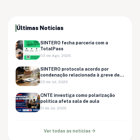
Últimas Notícias
SINTERO fecha parceria com a
TotalPass
03 de Ago, 2026
SINTERO protocola acordo por
condenação relacionada à greve de
Ariquemes
23 de Jul, 2026
CNTE investiga como polarização
política afeta sala de aula
21 de Jul, 2026
arrow_forward
Ver todas as notícias