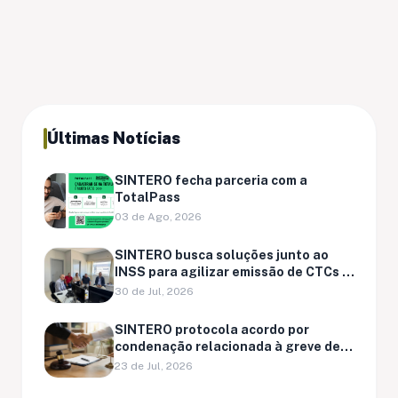
Últimas Notícias
SINTERO fecha parceria com a
TotalPass
03 de Ago, 2026
SINTERO busca soluções junto ao
INSS para agilizar emissão de CTCs e
regularização de pendências
30 de Jul, 2026
previdenciárias
SINTERO protocola acordo por
condenação relacionada à greve de
Ariquemes
23 de Jul, 2026