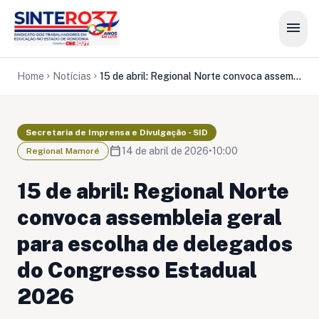
menu
Home
Notícias
15 de abril: Regional Norte convoca assembleia geral para escolha de delegados do Congresso Estadual 2026
chevron_right
chevron_right
Secretaria de Imprensa e Divulgação - SID
calendar_today
14 de abril de 2026
•
10:00
Regional Mamoré
15 de abril: Regional Norte
convoca assembleia geral
para escolha de delegados
do Congresso Estadual
2026