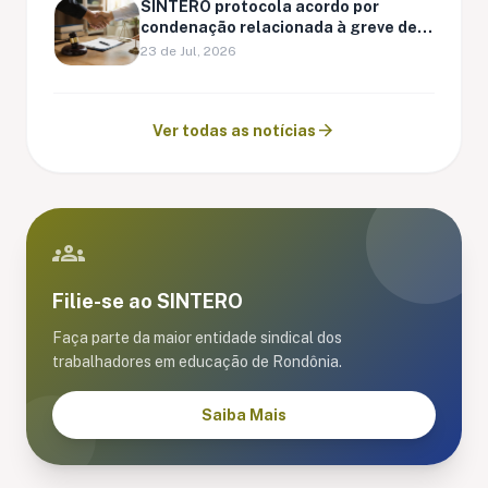
SINTERO protocola acordo por
condenação relacionada à greve de
Ariquemes
23 de Jul, 2026
arrow_forward
Ver todas as notícias
groups
Filie-se ao SINTERO
Faça parte da maior entidade sindical dos
trabalhadores em educação de Rondônia.
Saiba Mais