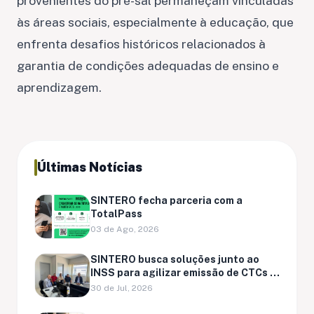
provenientes do pré-sal permaneçam vinculadas
às áreas sociais, especialmente à educação, que
enfrenta desafios históricos relacionados à
garantia de condições adequadas de ensino e
aprendizagem.
Últimas Notícias
SINTERO fecha parceria com a
TotalPass
03 de Ago, 2026
SINTERO busca soluções junto ao
INSS para agilizar emissão de CTCs e
regularização de pendências
30 de Jul, 2026
previdenciárias