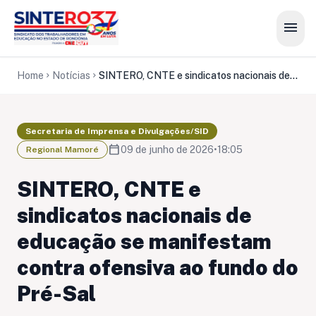
menu
Home
Notícias
SINTERO, CNTE e sindicatos nacionais de educação se manifestam contra ofensiva ao fundo do Pré-Sal
chevron_right
chevron_right
Secretaria de Imprensa e Divulgações/SID
calendar_today
09 de junho de 2026
•
18:05
Regional Mamoré
SINTERO, CNTE e
sindicatos nacionais de
educação se manifestam
contra ofensiva ao fundo do
Pré-Sal