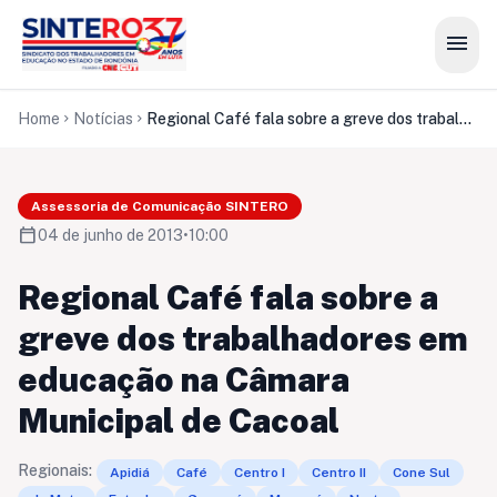
menu
Home
Notícias
Regional Café fala sobre a greve dos trabalhadores em educação na Câmara Municipal de Cacoal
chevron_right
chevron_right
Assessoria de Comunicação SINTERO
calendar_today
04 de junho de 2013
•
10:00
Regional Café fala sobre a
greve dos trabalhadores em
educação na Câmara
Municipal de Cacoal
Regionais:
Apidiá
Café
Centro I
Centro II
Cone Sul