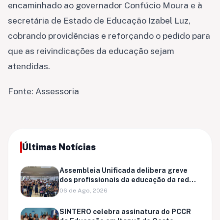
encaminhado ao governador Confúcio Moura e à
secretária de Estado de Educação Izabel Luz,
cobrando providências e reforçando o pedido para
que as reivindicações da educação sejam
atendidas.
Fonte: Assessoria
Últimas Notícias
Assembleia Unificada delibera greve
dos profissionais da educação da rede
municipal de Porto Velho
06 de Ago, 2026
SINTERO celebra assinatura do PCCR