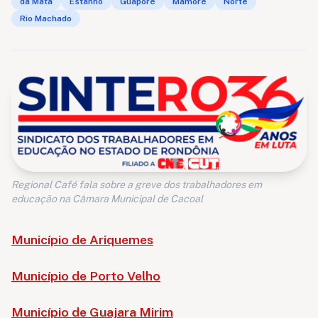
da Mata
Estanho
Guaporé
Mamoré
Norte
Rio Machado
Regional Café fala sobre a greve dos trabalhadores em
educação na Câmara Municipal de Cacoal
Município de Ariquemes
Município de Porto Velho
Município de Guajara Mirim