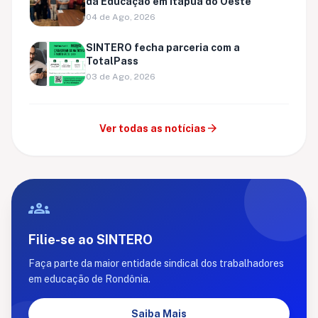
da Educação em Itapuã do Oeste
04 de Ago, 2026
SINTERO fecha parceria com a
TotalPass
03 de Ago, 2026
arrow_forward
Ver todas as notícias
groups
Filie-se ao SINTERO
Faça parte da maior entidade sindical dos trabalhadores
em educação de Rondônia.
Saiba Mais