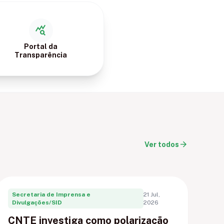
query_stats
Portal da
Transparência
arrow_forward
Ver todos
Secretaria de Imprensa e
21 Jul,
Divulgações/SID
2026
CNTE investiga como polarização