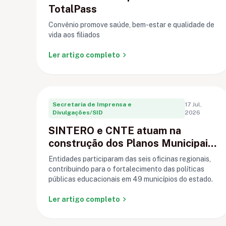
TotalPass
Convênio promove saúde, bem-estar e qualidade de
vida aos filiados
chevron_right
Ler artigo completo
Secretaria de Imprensa e
17 Jul,
Divulgações/SID
2026
SINTERO e CNTE atuam na
construção dos Planos Municipais
de Educação em Rondônia
Entidades participaram das seis oficinas regionais,
contribuindo para o fortalecimento das políticas
públicas educacionais em 49 municípios do estado.
chevron_right
Ler artigo completo