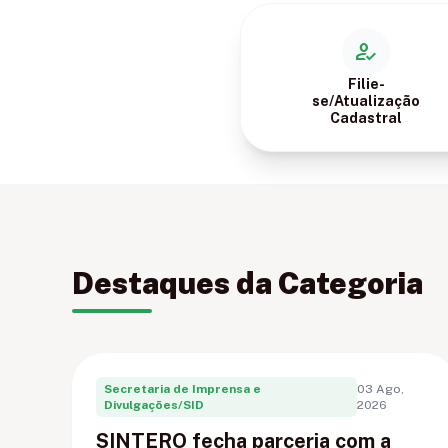
how_to_reg
Filie-
se/Atualização
Cadastral
Destaques da Categoria
Secretaria de Imprensa e
03 Ago,
Divulgações/SID
2026
SINTERO fecha parceria com a