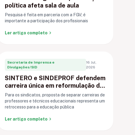
política afeta sala de aula
Pesquisa é feita em parceria com a FGV; é
importante a participação dos profissionais
chevron_right
Ler artigo completo
Secretaria de Imprensa e
16 Jul,
Divulgações/SID
2026
SINTERO e SINDEPROF defendem
carreira única em reformulação do
PCCR de Porto Velho
Para os sindicatos, proposta de separar carreiras de
professores e técnicos educacionais representa um
retrocesso para a educação pública
chevron_right
Ler artigo completo