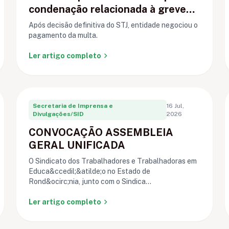
condenação relacionada à greve
de Ariquemes
Após decisão definitiva do STJ, entidade negociou o
pagamento da multa.
chevron_right
Ler artigo completo
Secretaria de Imprensa e
16 Jul,
Divulgações/SID
2026
CONVOCAÇÃO ASSEMBLEIA
GERAL UNIFICADA
O Sindicato dos Trabalhadores e Trabalhadoras em
Educa&ccedil;&atilde;o no Estado de
Rond&ocirc;nia, junto com o Sindica...
chevron_right
Ler artigo completo