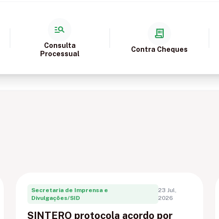
manage_search
receipt_long
Consulta
Contra Cheques
Processual
Secretaria de Imprensa e
23 Jul,
Divulgações/SID
2026
SINTERO protocola acordo por