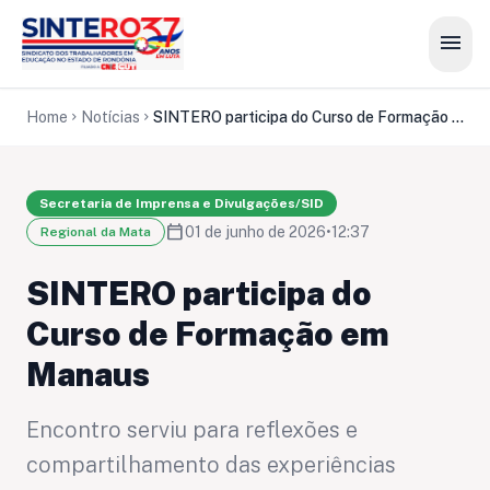
menu
Home
Notícias
SINTERO participa do Curso de Formação em Manaus
chevron_right
chevron_right
Secretaria de Imprensa e Divulgações/SID
calendar_today
01 de junho de 2026
•
12:37
Regional da Mata
SINTERO participa do
Curso de Formação em
Manaus
Encontro serviu para reflexões e
compartilhamento das experiências