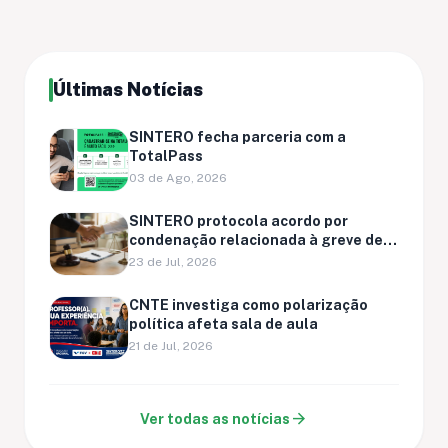
Últimas Notícias
SINTERO fecha parceria com a
TotalPass
03 de Ago, 2026
SINTERO protocola acordo por
condenação relacionada à greve de
Ariquemes
23 de Jul, 2026
CNTE investiga como polarização
política afeta sala de aula
21 de Jul, 2026
arrow_forward
Ver todas as notícias