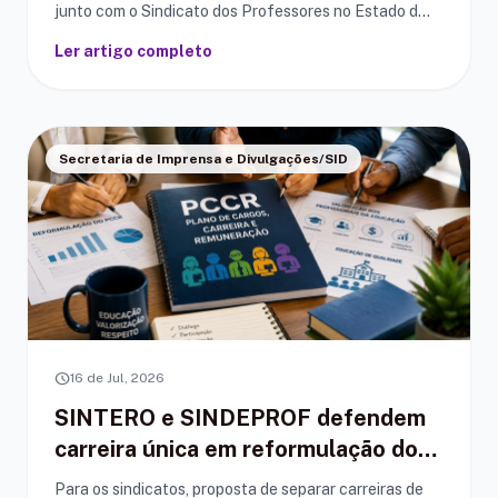
junto com o Sindicato dos Professores no Estado d...
Ler artigo completo
Secretaria de Imprensa e Divulgações/SID
schedule
16 de Jul, 2026
SINTERO e SINDEPROF defendem
carreira única em reformulação do
PCCR de Porto Velho
Para os sindicatos, proposta de separar carreiras de