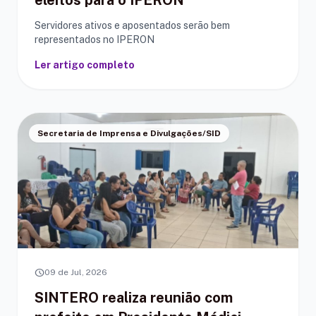
eleitos para o IPERON
Servidores ativos e aposentados serão bem
representados no IPERON
Ler artigo completo
Secretaria de Imprensa e Divulgações/SID
schedule
09 de Jul, 2026
SINTERO realiza reunião com