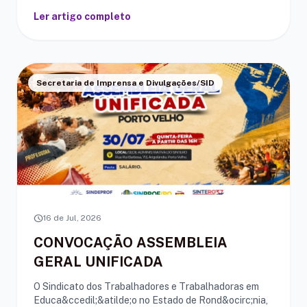
Ler artigo completo
Secretaria de Imprensa e Divulgações/SID
schedule
16 de Jul, 2026
CONVOCAÇÃO ASSEMBLEIA
GERAL UNIFICADA
O Sindicato dos Trabalhadores e Trabalhadoras em
Educa&ccedil;&atilde;o no Estado de Rond&ocirc;nia,