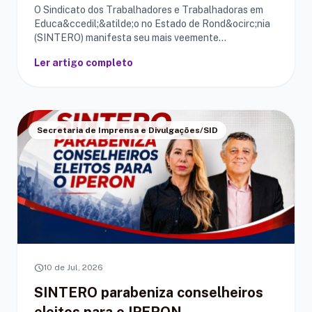
O Sindicato dos Trabalhadores e Trabalhadoras em
Educa&ccedil;&atilde;o no Estado de Rond&ocirc;nia
(SINTERO) manifesta seu mais veemente
rep&uacute;d...
Ler artigo completo
Secretaria de Imprensa e Divulgações/SID
schedule
10 de Jul, 2026
SINTERO parabeniza conselheiros