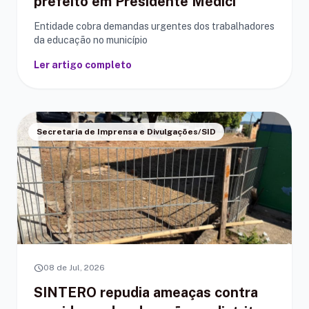
prefeito em Presidente Médici
Entidade cobra demandas urgentes dos trabalhadores
da educação no município
Ler artigo completo
Secretaria de Imprensa e Divulgações/SID
schedule
08 de Jul, 2026
SINTERO repudia ameaças contra