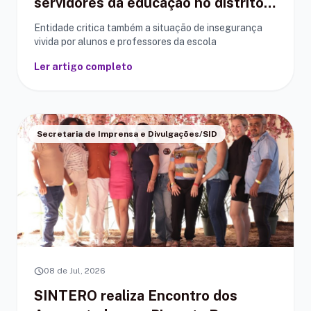
servidores da educação no distrito
de Tarilândia
Entidade critica também a situação de insegurança
vivida por alunos e professores da escola
Ler artigo completo
Secretaria de Imprensa e Divulgações/SID
schedule
08 de Jul, 2026
SINTERO realiza Encontro dos