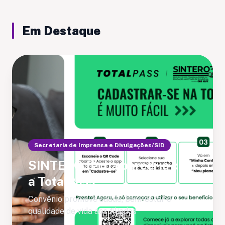
Em Destaque
Secretaria de Imprensa e Divulgações/SID
SINTERO fecha parceria com
a TotalPass
Convênio promove saúde, bem-estar e
qualidade de vida aos filiados