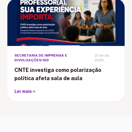
SECRETARIA DE IMPRENSA E
21 de Jul,
DIVULGAÇÕES/SID
2026
CNTE investiga como polarização
política afeta sala de aula
Ler mais
arrow_forward