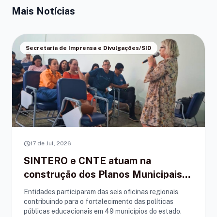
Mais Notícias
Secretaria de Imprensa e Divulgações/SID
schedule
17 de Jul, 2026
SINTERO e CNTE atuam na
construção dos Planos Municipais
de Educação em Rondônia
Entidades participaram das seis oficinas regionais,
contribuindo para o fortalecimento das políticas
públicas educacionais em 49 municípios do estado.