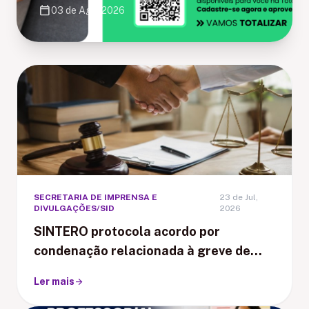
calendar_today
03 de Ago, 2026
SECRETARIA DE IMPRENSA E
23 de Jul,
DIVULGAÇÕES/SID
2026
SINTERO protocola acordo por
condenação relacionada à greve de
Ariquemes
Ler mais
arrow_forward