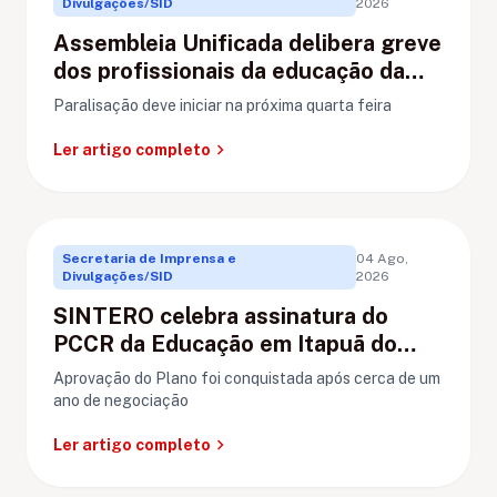
Divulgações/SID
2026
Assembleia Unificada delibera greve
dos profissionais da educação da
rede municipal de Porto Velho
Paralisação deve iniciar na próxima quarta feira
chevron_right
Ler artigo completo
Secretaria de Imprensa e
04 Ago,
Divulgações/SID
2026
SINTERO celebra assinatura do
PCCR da Educação em Itapuã do
Oeste
Aprovação do Plano foi conquistada após cerca de um
ano de negociação
chevron_right
Ler artigo completo