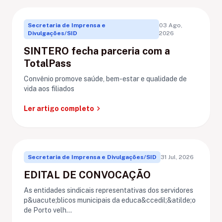
Secretaria de Imprensa e
03 Ago,
Divulgações/SID
2026
SINTERO fecha parceria com a
TotalPass
Convênio promove saúde, bem-estar e qualidade de
vida aos filiados
chevron_right
Ler artigo completo
Secretaria de Imprensa e Divulgações/SID
31 Jul, 2026
EDITAL DE CONVOCAÇÃO
As entidades sindicais representativas dos servidores
p&uacute;blicos municipais da educa&ccedil;&atilde;o
de Porto velh...