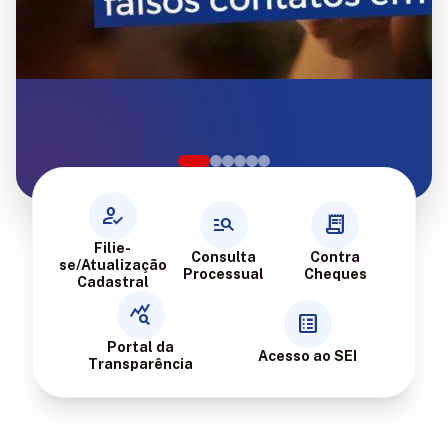
how_to_reg
manage_search
receipt_long
Filie-
Consulta
Contra
se/Atualização
Processual
Cheques
Cadastral
query_stats
list_alt
Portal da
Acesso ao SEI
Transparência