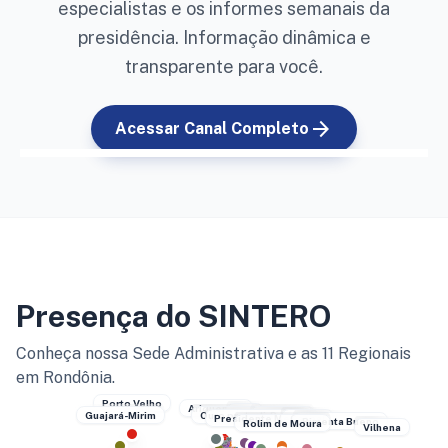
especialistas e os informes semanais da
presidência. Informação dinâmica e
transparente para você.
arrow_forward
Acessar Canal Completo
Presença do SINTERO
Conheça nossa Sede Administrativa e as 11 Regionais
em Rondônia.
Porto Velho
Ariquemes
Jaru
Ji-Paraná
Ouro preto do Oeste
Guajará-Mirim
Presidente Medici
Cacoal
Pimenta Bueno
Rolim de Moura
Vilhena