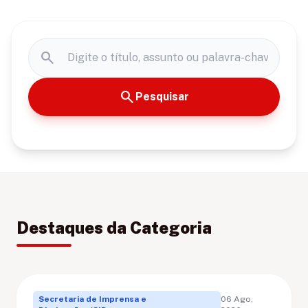
search
search
Pesquisar
Destaques da Categoria
Secretaria de Imprensa e
06 Ago,